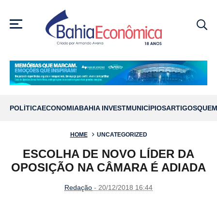
MENU
POLÍTICA
ECONOMIA
BAHIA INVEST
MUNICÍPIOS
ARTIGOS
QUEM
HOME
UNCATEGORIZED
ESCOLHA DE NOVO LÍDER DA
OPOSIÇÃO NA CÂMARA É ADIADA
Redação
- 20/12/2018 16:44