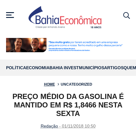
MENU
POLÍTICA
ECONOMIA
BAHIA INVEST
MUNICÍPIOS
ARTIGOS
QUEM
HOME
UNCATEGORIZED
PREÇO MÉDIO DA GASOLINA É
MANTIDO EM R$ 1,8466 NESTA
SEXTA
Redação
- 01/11/2018 10:50