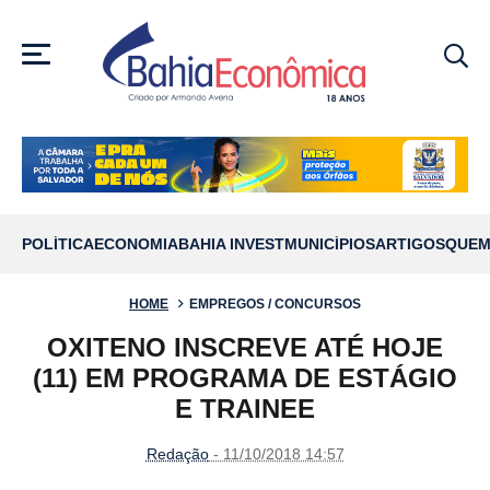
MENU
POLÍTICA
ECONOMIA
BAHIA INVEST
MUNICÍPIOS
ARTIGOS
QUEM
HOME
EMPREGOS / CONCURSOS
OXITENO INSCREVE ATÉ HOJE
(11) EM PROGRAMA DE ESTÁGIO
E TRAINEE
Redação
- 11/10/2018 14:57