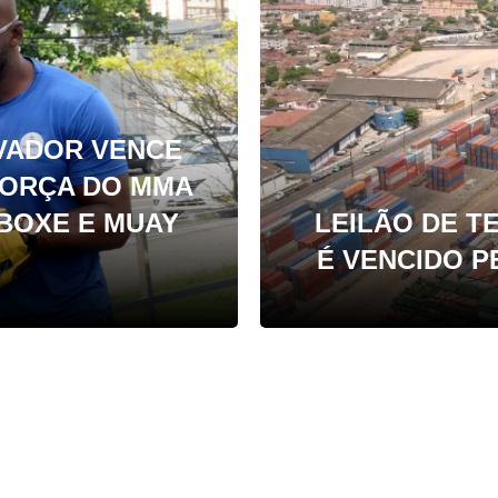
VADOR VENCE
 FORÇA DO MMA
 BOXE E MUAY
LEILÃO DE T
É VENCIDO P