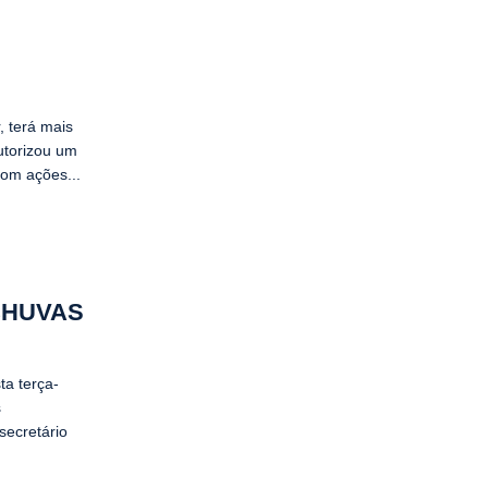
, terá mais
utorizou um
com ações...
CHUVAS
ta terça-
s
secretário