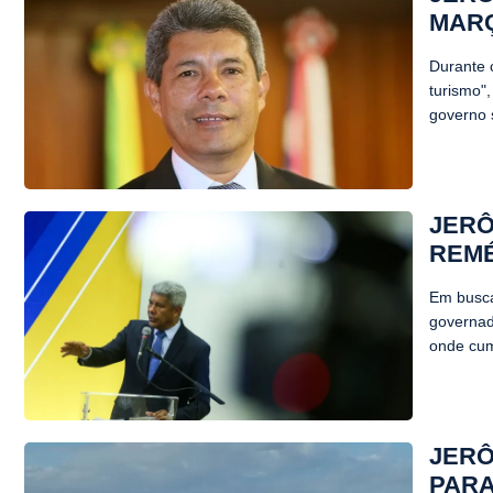
MAR
Durante 
turismo"
governo s
JERÔ
REM
Em busca
governad
onde cum
JERÔ
PARA