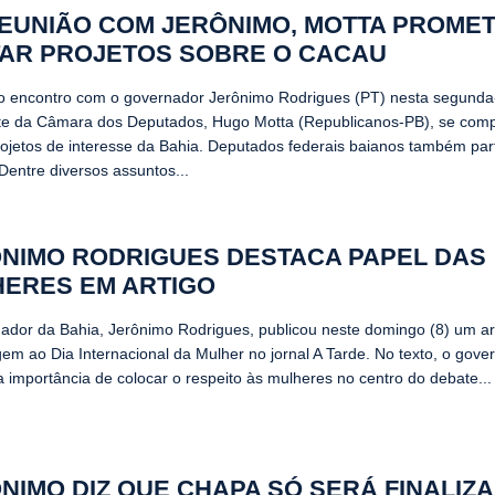
EUNIÃO COM JERÔNIMO, MOTTA PROME
AR PROJETOS SOBRE O CACAU
o encontro com o governador Jerônimo Rodrigues (PT) nesta segunda-f
te da Câmara dos Deputados, Hugo Motta (Republicanos-PB), se com
rojetos de interesse da Bahia. Deputados federais baianos também par
Dentre diversos assuntos...
NIMO RODRIGUES DESTACA PAPEL DAS
ERES EM ARTIGO
ador da Bahia, Jerônimo Rodrigues, publicou neste domingo (8) um a
m ao Dia Internacional da Mulher no jornal A Tarde. No texto, o gove
a importância de colocar o respeito às mulheres no centro do debate...
NIMO DIZ QUE CHAPA SÓ SERÁ FINALIZ