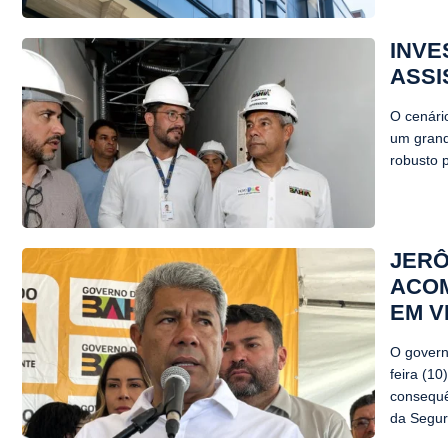
INVE
ASSI
O cenári
um grand
robusto 
JERÔ
ACOM
EM V
O govern
feira (1
consequê
da Segur