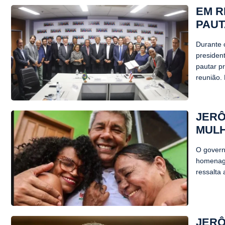
EM R
PAUT
Durante 
presiden
pautar p
reunião. 
JERÔ
MULH
O govern
homenage
ressalta 
JERÔ