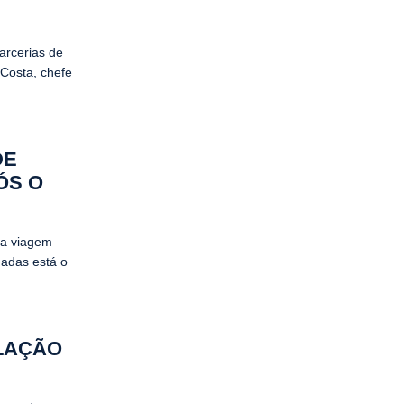
arcerias de
 Costa, chefe
DE
ÓS O
 a viagem
dadas está o
LAÇÃO