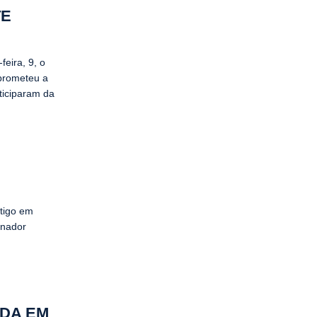
TE
eira, 9, o
prometeu a
ticiparam da
rtigo em
rnador
ADA EM