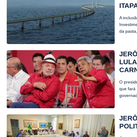
ITAP
A inclus
Investim
da pasta,
JERÔ
LULA
CAR
O presid
que fará
governad
JERÔ
POLI