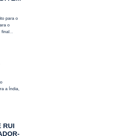
ito para o
ara o
inal...
R
 o
a a Índia,
 RUI
ADOR-