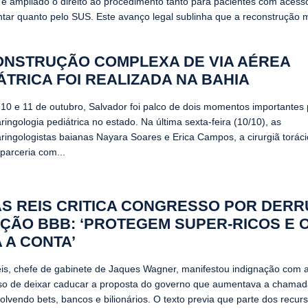
e ampliado o direito ao procedimento tanto para pacientes com acess
tar quanto pelo SUS. Este avanço legal sublinha que a reconstrução 
NSTRUÇÃO COMPLEXA DE VIA AÉREA
ÁTRICA FOI REALIZADA NA BAHIA
 10 e 11 de outubro, Salvador foi palco de dois momentos importantes 
aringologia pediátrica no estado. Na última sexta-feira (10/10), as
laringologistas baianas Nayara Soares e Erica Campos, a cirurgiã torác
 parceria com...
S REIS CRITICA CONGRESSO POR DER
ÇÃO BBB: ‘PROTEGEM SUPER-RICOS E 
 A CONTA’
is, chefe de gabinete de Jaques Wagner, manifestou indignação com 
o de deixar caducar a proposta do governo que aumentava a chamad
lvendo bets, bancos e bilionários. O texto previa que parte dos recurs