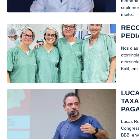
mamária 
suplemen
muito...
RECO
PEDI
Nos dias
otorrinol
otorrino
Kalil, em
LUCA
TAXA
PAGA
Lucas Re
Congress
BBB, envo