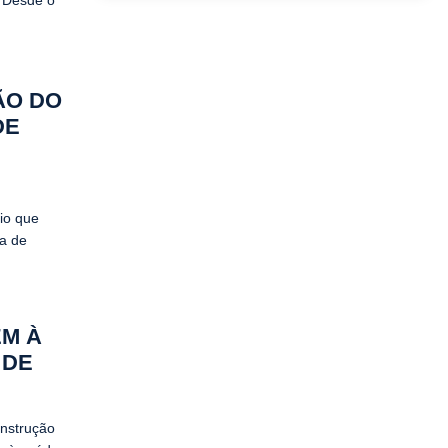
. Desde o
ÃO DO
DE
io que
sa de
EM À
 DE
onstrução