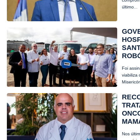
comprome
último...
GOVE
HOSP
SANT
ROB
Foi assi
viabiliza
Misericó
RECO
TRAT
ONCO
MAM
Nos últi