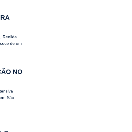
ERA
s, Renilda
recoce de um
ÇÃO NO
tensiva
, em São