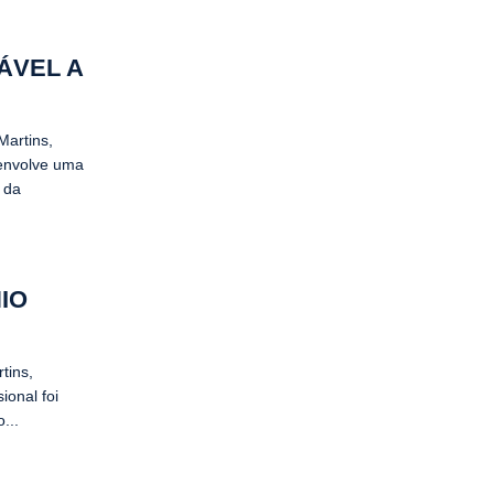
ÁVEL A
Martins,
 envolve uma
o da
IO
tins,
ional foi
...