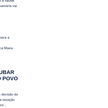
o à saúde
mamária vai
para a
ica Maira
RUBAR
O POVO
a decisão do
a taxação
os...