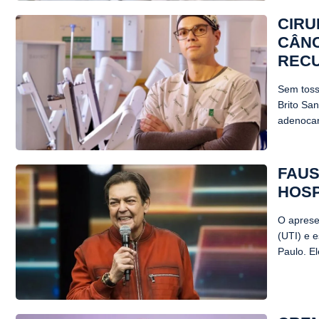
CIRU
CÂNC
REC
Sem tosse
Brito Sa
adenocar
FAUS
HOSP
O aprese
(UTI) e e
Paulo. E