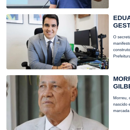
EDUA
GEST
O secret
manifest
construto
Prefeitur
MORR
GILB
Morreu, o
nascido 
marcada 