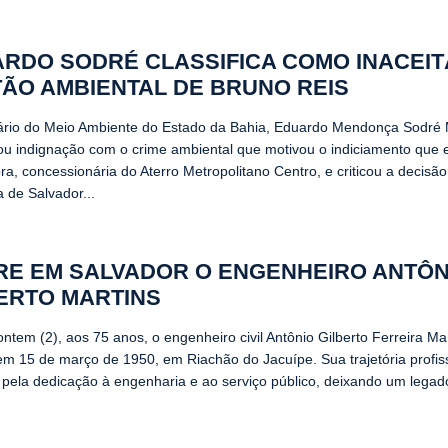
RDO SODRÉ CLASSIFICA COMO INACEIT
ÃO AMBIENTAL DE BRUNO REIS
ário do Meio Ambiente do Estado da Bahia, Eduardo Mendonça Sodré 
ou indignação com o crime ambiental que motivou o indiciamento que
ra, concessionária do Aterro Metropolitano Centro, e criticou a decisã
a de Salvador...
E EM SALVADOR O ENGENHEIRO ANTÔN
ERTO MARTINS
ntem (2), aos 75 anos, o engenheiro civil Antônio Gilberto Ferreira Mar
em 15 de março de 1950, em Riachão do Jacuípe. Sua trajetória profiss
pela dedicação à engenharia e ao serviço público, deixando um legado