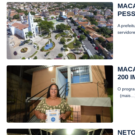
MACA
PESS
A prefei
servidor
MACA
200 
O progra
(mais…
NETO