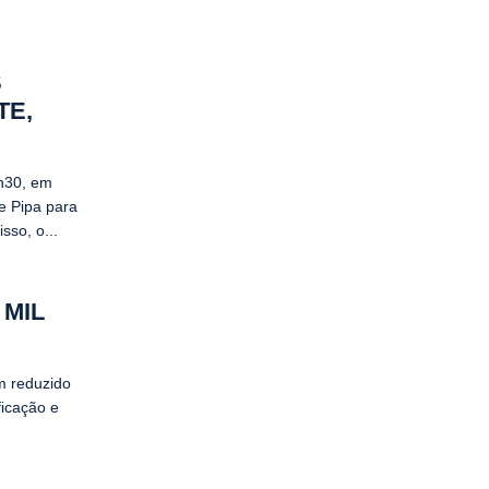
S
TE,
h30, em
e Pipa para
so, o...
 MIL
m reduzido
ficação e