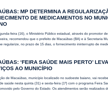
ÚBAS: MP DETERMINA A REGULARIZAÇ
ECIMENTO DE MEDICAMENTOS NO MUNI
ANO
unda-feira (16), o Ministério Público estadual, através do promotor de
eixeira, recomendou que o prefeito de Macaúbas (BA) e à Secretaria Mu
e regularize, no prazo de 15 dias, o fornecimento ininterrupto de me
ÚBAS: ‘FEIRA SAÚDE MAIS PERTO’ LEV
IÇOS AO MUNICÍPIO
ção de Macaúbas, município localizado no sudoeste baiano, vai recebe
 de saúde nesta quinta (31) e sexta-feira (1º) com o programa Feira S
romovido pelo Governo do Estado. Os atendimentos serão realizados de