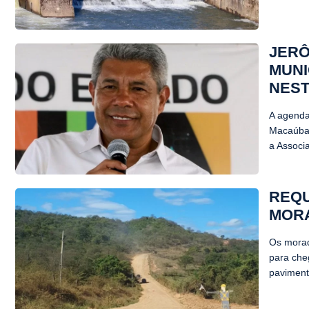
JERÔ
MUNI
NEST
A agenda
Macaúbas
a Associ
REQU
MOR
Os morad
para che
paviment