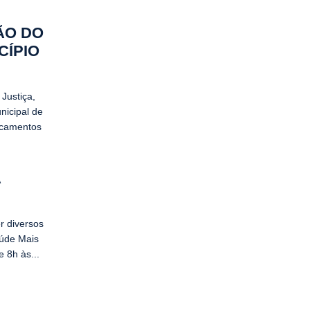
ÃO DO
CÍPIO
 Justiça,
nicipal de
dicamentos
A
r diversos
aúde Mais
 8h às...