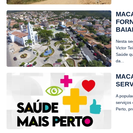
MACA
FORN
BAI
Nesta seg
Victor T
Saúde qu
da...
MACA
SERV
A popula
serviços
Perto, p