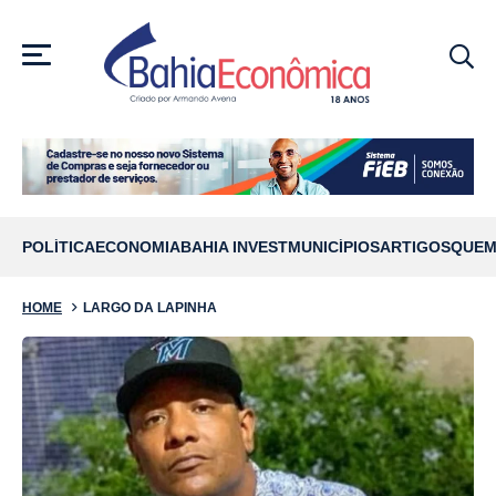
MENU
POLÍTICA
ECONOMIA
BAHIA INVEST
MUNICÍPIOS
ARTIGOS
QUEM
HOME
LARGO DA LAPINHA