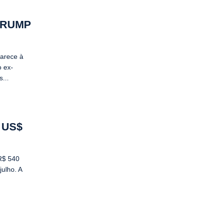
TRUMP
parece à
o ex-
...
 US$
R$ 540
ulho. A