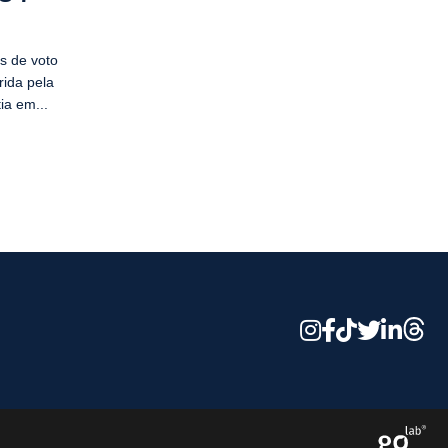
es de voto
rida pela
ia em...