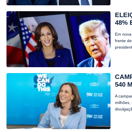
ELEI
48% 
Em nova 
frente d
presiden
CAMP
540 
A campan
milhões,
divulgaçã