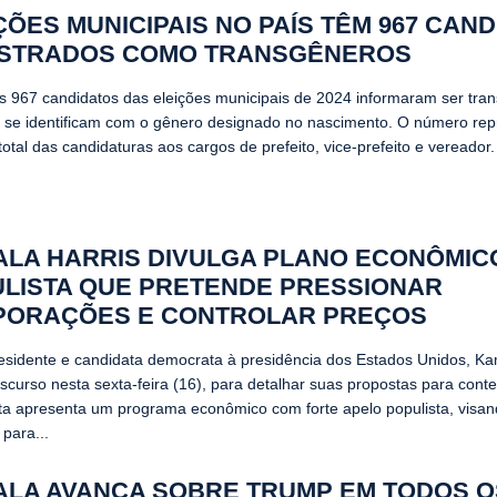
ÇÕES MUNICIPAIS NO PAÍS TÊM 967 CAN
ISTRADOS COMO TRANSGÊNEROS
 967 candidatos das eleições municipais de 2024 informaram ser tra
o se identificam com o gênero designado no nascimento. O número re
otal das candidaturas aos cargos de prefeito, vice-prefeito e vereador. 
LA HARRIS DIVULGA PLANO ECONÔMIC
LISTA QUE PRETENDE PRESSIONAR
PORAÇÕES E CONTROLAR PREÇOS
residente e candidata democrata à presidência dos Estados Unidos, Ka
scurso nesta sexta-feira (16), para detalhar suas propostas para conter
ta apresenta um programa econômico com forte apelo populista, visan
para...
LA AVANÇA SOBRE TRUMP EM TODOS O