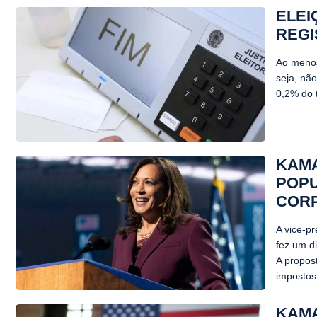
ELEI
REG
Ao menos
seja, nã
0,2% do t
KAMA
POPU
COR
A vice-p
fez um di
A propos
impostos 
KAMA