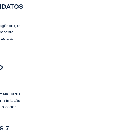
DIDATOS
nsgênero, ou
presenta
Esta é...
O
mala Harris,
 a inflação.
do cortar
S 7