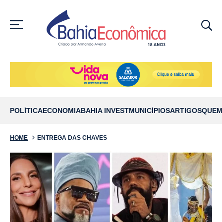
MENU
POLÍTICA
ECONOMIA
BAHIA INVEST
MUNICÍPIOS
ARTIGOS
QUEM
HOME
ENTREGA DAS CHAVES