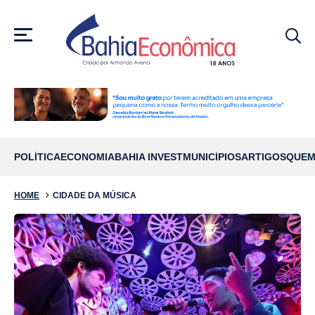
MENU
POLÍTICA
ECONOMIA
BAHIA INVEST
MUNICÍPIOS
ARTIGOS
QUEM
HOME
CIDADE DA MÚSICA