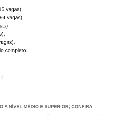
115 vagas);
094 vagas);
gas)
s);
vagas).
io completo.
il
 A NÍVEL MÉDIO E SUPERIOR; CONFIRA