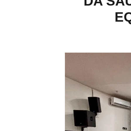
DA SA
E