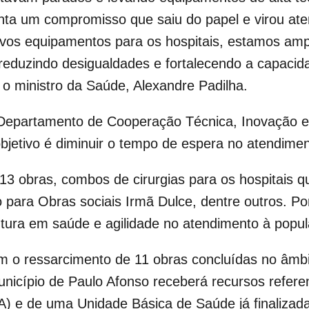
nta um compromisso que saiu do papel e virou at
vos equipamentos para os hospitais, estamos amp
reduzindo desigualdades e fortalecendo a capaci
 o ministro da Saúde, Alexandre Padilha.
do Departamento de Cooperação Técnica, Inovação
objetivo é diminuir o tempo de espera no atendime
3 obras, combos de cirurgias para os hospitais q
para Obras sociais Irmã Dulce, dentre outros. Po
rutura em saúde e agilidade no atendimento à popu
 o ressarcimento de 11 obras concluídas no âmbi
cípio de Paulo Afonso receberá recursos referen
) e de uma Unidade Básica de Saúde já finalizad