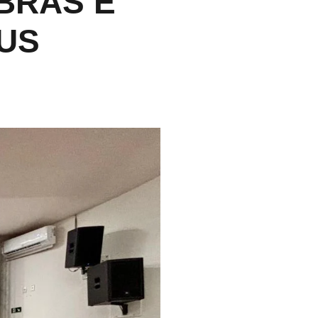
BRAS E
US