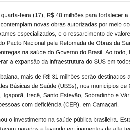
 quarta-feira (17), R$ 48 milhões para fortalecer a
 contemplam novas obras autorizadas por meio do
 exames especializados, e o ressarcimento de valo
do Pacto Nacional pela Retomada de Obras da Sa
entregas na saúde do Governo do Brasil. Ao todo,
rar a expansão da infraestrutura do SUS em todos 
 baiana, mais de R$ 31 milhões serão destinados a
es Básicas de Saúde (UBSs), nos municípios de C
, Igaporã, Irecê, Santo Estevão, Sobradinho e V
 pessoas com deficiência (CER), em Camaçari.
ou o investimento na saúde pública brasileira. Es
avam parados e levando equipamentos de alta tec