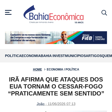
MENU
POLÍTICA
ECONOMIA
BAHIA INVEST
MUNICÍPIOS
ARTIGOS
QUEM
HOME
ECONOMIA / POLÍTICA
IRÃ AFIRMA QUE ATAQUES DOS
EUA TORNAM O CESSAR-FOGO
“PRATICAMENTE SEM SENTIDO”
João
- 11/06/2026 07:13