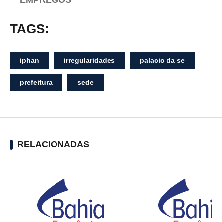
TAGS:
iphan
irregularidades
palacio da se
prefeitura
sede
RELACIONADAS