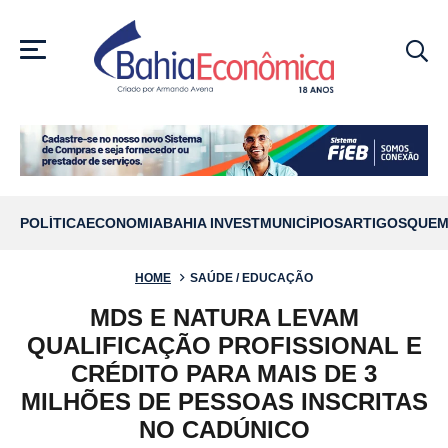
MENU
POLÍTICA
ECONOMIA
BAHIA INVEST
MUNICÍPIOS
ARTIGOS
QUEM
HOME
SAÚDE / EDUCAÇÃO
MDS E NATURA LEVAM
QUALIFICAÇÃO PROFISSIONAL E
CRÉDITO PARA MAIS DE 3
MILHÕES DE PESSOAS INSCRITAS
NO CADÚNICO