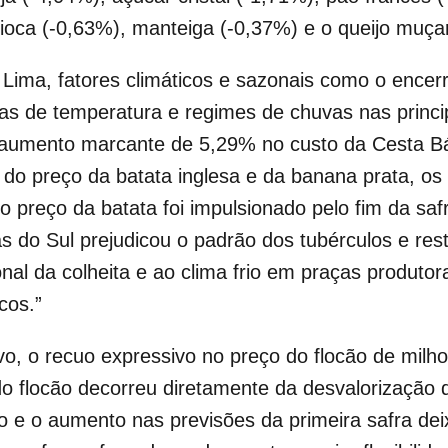
oca (-0,63%), manteiga (-0,37%) e o queijo muçar
 Lima, fatores climáticos e sazonais como o encer
s de temperatura e regimes de chuvas nas princip
o aumento marcante de 5,29% no custo da Cesta B
o preço da batata inglesa e da banana prata, os 
o preço da batata foi impulsionado pelo fim da saf
 do Sul prejudicou o padrão dos tubérculos e restr
onal da colheita e ao clima frio em praças produt
cos.”
vo, o recuo expressivo no preço do flocão de milho
do flocão decorreu diretamente da desvalorização
o e o aumento nas previsões da primeira safra de