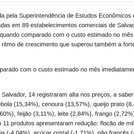
ada pela Superintendência de Estudos Econômicos 
adas em 89 estabelecimentos comerciais de Salvad
uando comparado com o custo estimado no mês im
ritmo de crescimento que superou também a forte
arado com o custo estimado no mês imediatamente
Salvador, 14 registraram alta nos preços, a saber
bola (15,34%), cenoura (13,57%), queijo prato (8
0%), feijão (3,11%), leite (2,84%), frango (2,72%)
 11 produtos apresentaram redução: flocão de mil
ja (-4,04%), açúcar cristal (-1,71%), pão francês 