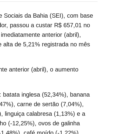
e Sociais da Bahia (SEI), com base
or, passou a custar R$ 657,01 no
ediatamente anterior (abril),
 alta de 5,21% registrada no mês
 anterior (abril), o aumento
: batata inglesa (52,34%), banana
,47%), carne de sertão (7,04%),
, linguiça calabresa (1,13%) e a
ho (-12,25%), ovos de galinha
(-1,48%), café moído (-1,22%),