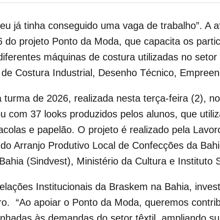
u já tinha conseguido uma vaga de trabalho”. A a
 do projeto Ponto da Moda, que capacita os parti
ferentes máquinas de costura utilizadas no setor têx
de Costura Industrial, Desenho Técnico, Empreen
turma de 2026, realizada nesta terça-feira (2), no
com 37 looks produzidos pelos alunos, que utiliza
 sacolas e papelão. O projeto é realizado pela Lavo
 do Arranjo Produtivo Local de Confecções da Bah
Bahia (Sindvest), Ministério da Cultura e Instituto
ações Institucionais da Braskem na Bahia, investi
uro. “Ao apoiar o Ponto da Moda, queremos contri
inhadas às demandas do setor têxtil, ampliando su