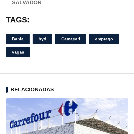
SALVADOR
TAGS:
Bahia
byd
Camaçari
emprego
vagas
RELACIONADAS