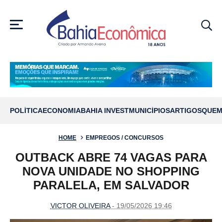
MENU
POLÍTICA
ECONOMIA
BAHIA INVEST
MUNICÍPIOS
ARTIGOS
QUEM
HOME
EMPREGOS / CONCURSOS
OUTBACK ABRE 74 VAGAS PARA
NOVA UNIDADE NO SHOPPING
PARALELA, EM SALVADOR
VICTOR OLIVEIRA
- 19/05/2026 19:46