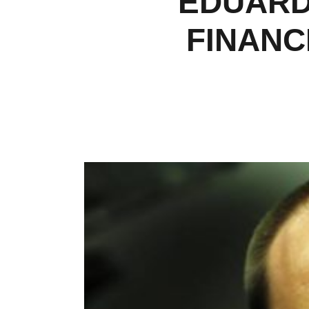
EDUARD
FINANC