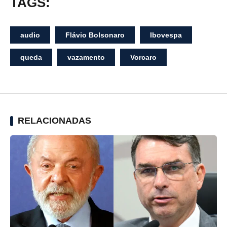
TAGS:
audio
Flávio Bolsonaro
Ibovespa
queda
vazamento
Vorcaro
RELACIONADAS