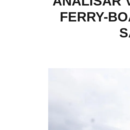
ANALISAR 
FERRY-BO
S