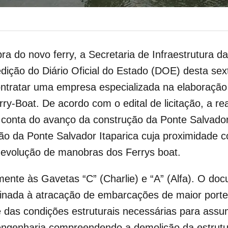
ra do novo ferry, a Secretaria de Infraestrutura d
ição do Diário Oficial do Estado (DOE) desta sext
contratar uma empresa especializada na elaboração
y-Boat. De acordo com o edital de licitação, a r
or conta do avanço da construção da Ponte Salvado
ção da Ponte Salvador Itaparica cuja proximidade c
a evolução de manobras dos Ferrys boat.
nte às Gavetas “C” (Charlie) e “A” (Alfa). O doc
stinada à atracação de embarcações de maior porte
 das condições estruturais necessárias para assum
 engenharia compreendendo a demolição da estrutu