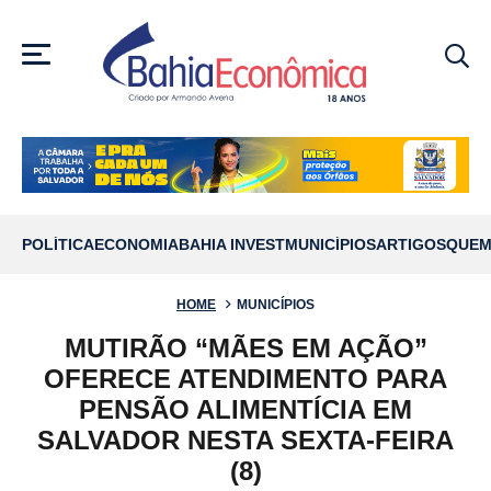
MENU
POLÍTICA
ECONOMIA
BAHIA INVEST
MUNICÍPIOS
ARTIGOS
QUEM
HOME
MUNICÍPIOS
MUTIRÃO “MÃES EM AÇÃO”
OFERECE ATENDIMENTO PARA
PENSÃO ALIMENTÍCIA EM
SALVADOR NESTA SEXTA-FEIRA
(8)