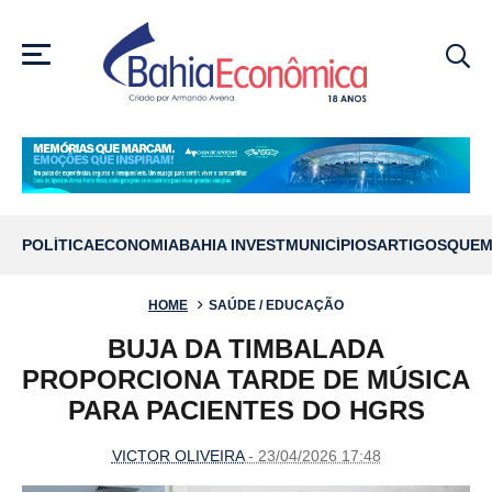
MENU
POLÍTICA
ECONOMIA
BAHIA INVEST
MUNICÍPIOS
ARTIGOS
QUEM
HOME
SAÚDE / EDUCAÇÃO
BUJA DA TIMBALADA
PROPORCIONA TARDE DE MÚSICA
PARA PACIENTES DO HGRS
VICTOR OLIVEIRA
- 23/04/2026 17:48