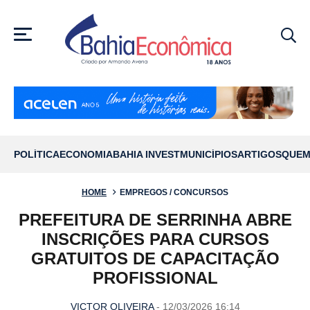
MENU
POLÍTICA
ECONOMIA
BAHIA INVEST
MUNICÍPIOS
ARTIGOS
QUEM
HOME
EMPREGOS / CONCURSOS
PREFEITURA DE SERRINHA ABRE
INSCRIÇÕES PARA CURSOS
GRATUITOS DE CAPACITAÇÃO
PROFISSIONAL
VICTOR OLIVEIRA
- 12/03/2026 16:14