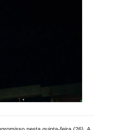
omisso nesta quinta-feira (26). A