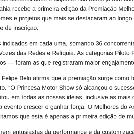
Bahia recebe a primeira edição da Premiação Melh
omes e projetos que mais se destacaram ao longo d
e de inscrição.
s indicados em cada uma, somando 36 concorrentes
, Vozes das Redes e Relíquia. As categorias Piloto
ros — foram as que registraram maior engajamento
, Felipe Belo afirma que a premiação surge como f
to. “O Princesa Motor Show só alcançou o sucesso
tou em todas as nossas ideias, inclusive as mais 
 o evento crescer e ganhar força. O Melhores do A
itamos que esta é apenas a primeira edição de mui
eúnem entusiastas da performance e da customizaç