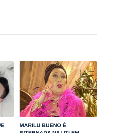
UE
MARILU BUENO É
INTERNADA NA UTI EM