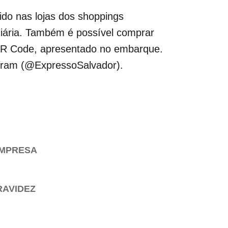
rido nas lojas dos shoppings
 diária. Também é possível comprar
e QR Code, apresentado no embarque.
agram (@ExpressoSalvador).
EMPRESA
RAVIDEZ