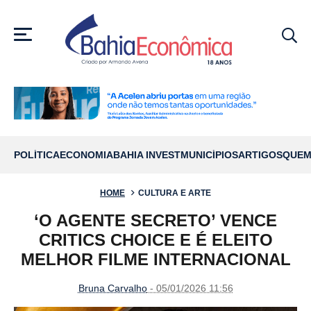
MENU
POLÍTICA
ECONOMIA
BAHIA INVEST
MUNICÍPIOS
ARTIGOS
QUEM
HOME
CULTURA E ARTE
‘O AGENTE SECRETO’ VENCE
CRITICS CHOICE E É ELEITO
MELHOR FILME INTERNACIONAL
Bruna Carvalho
- 05/01/2026 11:56