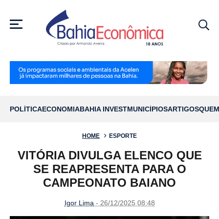
MENU
POLÍTICA
ECONOMIA
BAHIA INVEST
MUNICÍPIOS
ARTIGOS
QUEM
HOME
ESPORTE
VITÓRIA DIVULGA ELENCO QUE
SE REAPRESENTA PARA O
CAMPEONATO BAIANO
Igor Lima
- 26/12/2025 08:48