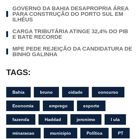
GOVERNO DA BAHIA DESAPROPRIA ÁREA
PARA CONSTRUÇÃO DO PORTO SUL EM
ILHÉUS
CARGA TRIBUTÁRIA ATINGE 32,4% DO PIB
E BATE RECORDE
MPE PEDE REJEIÇÃO DA CANDIDATURA DE
BINHO GALINHA
TAGS:
Bahia
bruno
cidade
concurso
Economia
emprego
esporte
fazenda
Haddad
jeronimo
l ula
minaracao
municipio
Política
PT