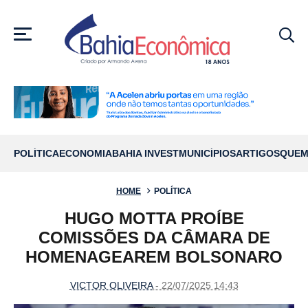
MENU
POLÍTICA
ECONOMIA
BAHIA INVEST
MUNICÍPIOS
ARTIGOS
QUEM
HOME
POLÍTICA
HUGO MOTTA PROÍBE
COMISSÕES DA CÂMARA DE
HOMENAGEAREM BOLSONARO
VICTOR OLIVEIRA
- 22/07/2025 14:43