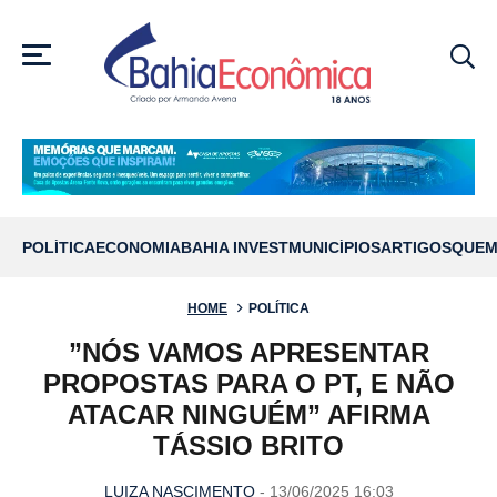
MENU
POLÍTICA
ECONOMIA
BAHIA INVEST
MUNICÍPIOS
ARTIGOS
QUEM
HOME
POLÍTICA
”NÓS VAMOS APRESENTAR
PROPOSTAS PARA O PT, E NÃO
ATACAR NINGUÉM” AFIRMA
TÁSSIO BRITO
LUIZA NASCIMENTO
- 13/06/2025 16:03