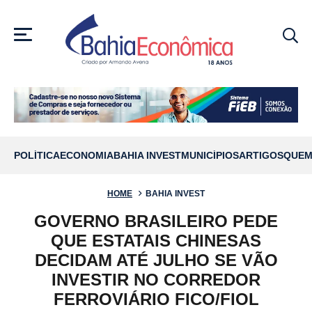
MENU
POLÍTICA
ECONOMIA
BAHIA INVEST
MUNICÍPIOS
ARTIGOS
QUEM
HOME
BAHIA INVEST
GOVERNO BRASILEIRO PEDE
QUE ESTATAIS CHINESAS
DECIDAM ATÉ JULHO SE VÃO
INVESTIR NO CORREDOR
FERROVIÁRIO FICO/FIOL