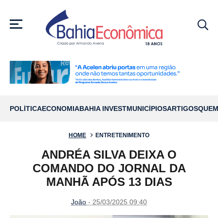
MENU
POLÍTICA
ECONOMIA
BAHIA INVEST
MUNICÍPIOS
ARTIGOS
QUEM
HOME
ENTRETENIMENTO
ANDRÉA SILVA DEIXA O
COMANDO DO JORNAL DA
MANHÃ APÓS 13 DIAS
João
- 25/03/2025 09:40