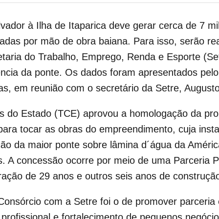
vador à Ilha de Itaparica deve gerar cerca de 7 mi
das por mão de obra baiana. Para isso, serão rea
etaria do Trabalho, Emprego, Renda e Esporte (Set
ência da ponte. Os dados foram apresentados pel
oas, em reunião com o secretário da Setre, Augusto
as do Estado (TCE) aprovou a homologação da pro
ara tocar as obras do empreendimento, cuja insta
ução da maior ponte sobre lâmina d´água da Améric
es. A concessão ocorre por meio de uma Parceria 
ção de 29 anos e outros seis anos de construçã
 Consórcio com a Setre foi o de promover parceria
 profissional e fortalecimento de pequenos negóci