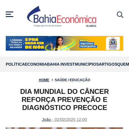
MENU
POLÍTICA
ECONOMIA
BAHIA INVEST
MUNICÍPIOS
ARTIGOS
QUEM
HOME
SAÚDE / EDUCAÇÃO
DIA MUNDIAL DO CÂNCER
REFORÇA PREVENÇÃO E
DIAGNÓSTICO PRECOCE
João
- 02/02/2025 12:00