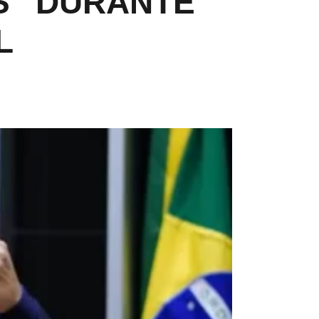
S” DURANTE
L