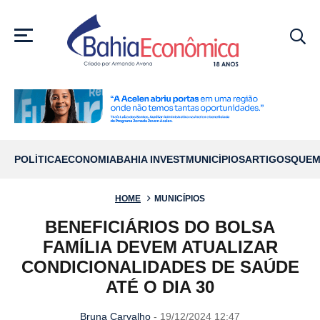
MENU
POLÍTICA
ECONOMIA
BAHIA INVEST
MUNICÍPIOS
ARTIGOS
QUEM
HOME
MUNICÍPIOS
BENEFICIÁRIOS DO BOLSA
FAMÍLIA DEVEM ATUALIZAR
CONDICIONALIDADES DE SAÚDE
ATÉ O DIA 30
Bruna Carvalho
- 19/12/2024 12:47