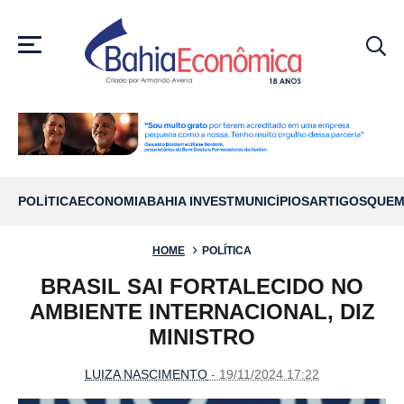
MENU
POLÍTICA
ECONOMIA
BAHIA INVEST
MUNICÍPIOS
ARTIGOS
QUEM
HOME
POLÍTICA
BRASIL SAI FORTALECIDO NO
AMBIENTE INTERNACIONAL, DIZ
MINISTRO
LUIZA NASCIMENTO
- 19/11/2024 17:22