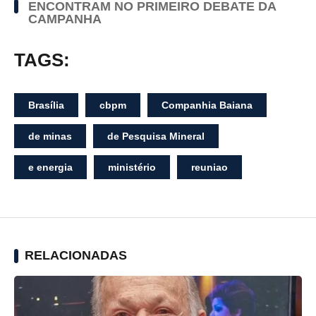
ENCONTRAM NO PRIMEIRO DEBATE DA
CAMPANHA
TAGS:
Brasília
cbpm
Companhia Baiana
de minas
de Pesquisa Mineral
e energia
ministério
reuniao
RELACIONADAS