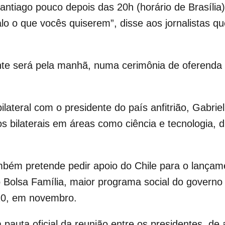
ntiago pouco depois das 20h (horário de Brasília).
o o que vocês quiserem”, disse aos jornalistas q
te será pela manhã, numa cerimônia de oferenda f
lateral com o presidente do país anfitrião, Gabriel
 bilaterais em áreas como ciência e tecnologia, 
mbém pretende pedir apoio do Chile para o lançam
olsa Família, maior programa social do governo pe
20, em novembro.
pauta oficial da reunião entre os presidentes, de