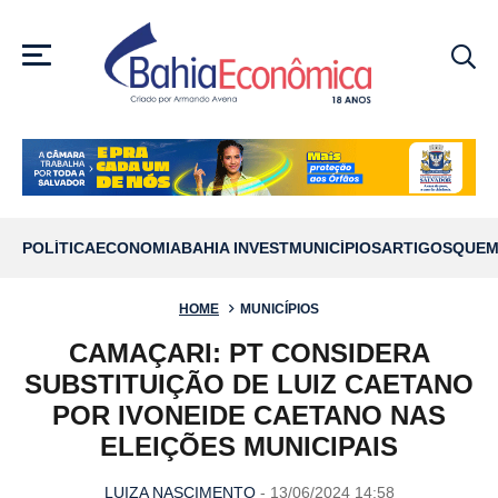
MENU
POLÍTICA
ECONOMIA
BAHIA INVEST
MUNICÍPIOS
ARTIGOS
QUEM
HOME
MUNICÍPIOS
CAMAÇARI: PT CONSIDERA
SUBSTITUIÇÃO DE LUIZ CAETANO
POR IVONEIDE CAETANO NAS
ELEIÇÕES MUNICIPAIS
LUIZA NASCIMENTO
- 13/06/2024 14:58