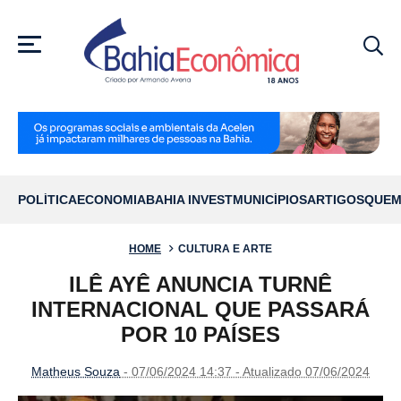
MENU
POLÍTICA
ECONOMIA
BAHIA INVEST
MUNICÍPIOS
ARTIGOS
QUEM
HOME
CULTURA E ARTE
ILÊ AYÊ ANUNCIA TURNÊ
INTERNACIONAL QUE PASSARÁ
POR 10 PAÍSES
Matheus Souza
- 07/06/2024 14:37 - Atualizado 07/06/2024