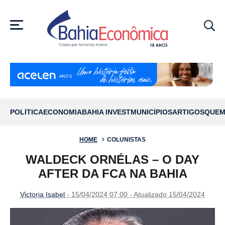
MENU
POLÍTICA
ECONOMIA
BAHIA INVEST
MUNICÍPIOS
ARTIGOS
QUEM
HOME
COLUNISTAS
WALDECK ORNÉLAS – O DAY
AFTER DA FCA NA BAHIA
Victoria Isabel
- 15/04/2024 07:00 - Atualizado 15/04/2024