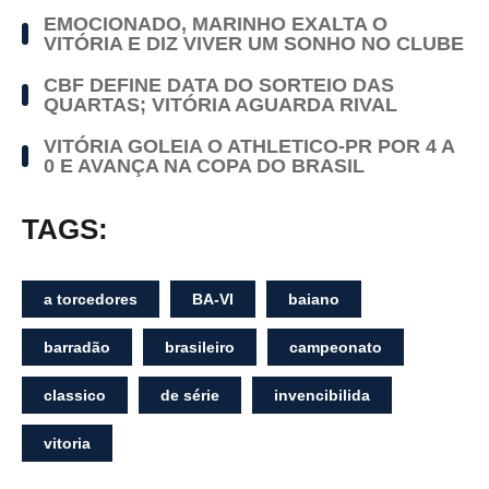
EMOCIONADO, MARINHO EXALTA O
VITÓRIA E DIZ VIVER UM SONHO NO CLUBE
CBF DEFINE DATA DO SORTEIO DAS
QUARTAS; VITÓRIA AGUARDA RIVAL
VITÓRIA GOLEIA O ATHLETICO-PR POR 4 A
0 E AVANÇA NA COPA DO BRASIL
TAGS:
a torcedores
BA-VI
baiano
barradão
brasileiro
campeonato
classico
de série
invencibilida
vitoria