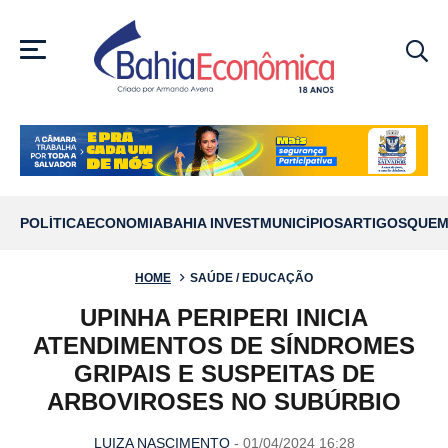
MENU
POLÍTICA
ECONOMIA
BAHIA INVEST
MUNICÍPIOS
ARTIGOS
QUEM
HOME
SAÚDE / EDUCAÇÃO
UPINHA PERIPERI INICIA
ATENDIMENTOS DE SÍNDROMES
GRIPAIS E SUSPEITAS DE
ARBOVIROSES NO SUBÚRBIO
LUIZA NASCIMENTO
- 01/04/2024 16:28