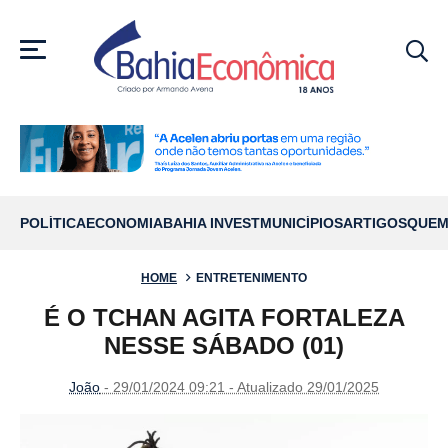
MENU
POLÍTICA
ECONOMIA
BAHIA INVEST
MUNICÍPIOS
ARTIGOS
QUEM
HOME
ENTRETENIMENTO
É O TCHAN AGITA FORTALEZA
NESSE SÁBADO (01)
João
- 29/01/2024 09:21 - Atualizado 29/01/2025