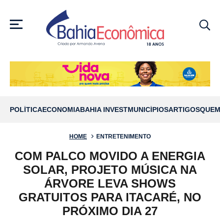
MENU
POLÍTICA
ECONOMIA
BAHIA INVEST
MUNICÍPIOS
ARTIGOS
QUEM
HOME
ENTRETENIMENTO
COM PALCO MOVIDO A ENERGIA
SOLAR, PROJETO MÚSICA NA
ÁRVORE LEVA SHOWS
GRATUITOS PARA ITACARÉ, NO
PRÓXIMO DIA 27