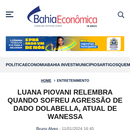
MENU
POLÍTICA
ECONOMIA
BAHIA INVEST
MUNICÍPIOS
ARTIGOS
QUEM
HOME
ENTRETENIMENTO
LUANA PIOVANI RELEMBRA
QUANDO SOFREU AGRESSÃO DE
DADO DOLABELLA, ATUAL DE
WANESSA
Bruno Alves
- 11/01/2024 16:45